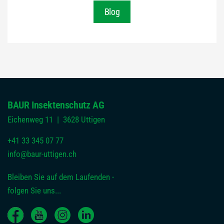
Blog
BAUR Insektenschutz AG
Eichenweg 11 | 3628 Uttigen
+41 33 345 07 77
info@baur-uttigen.ch
Bleiben Sie auf dem Laufenden -
folgen Sie uns...